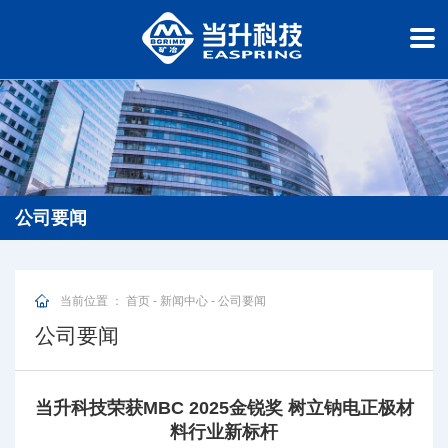
公司要闻
当前位置 ：
首页
-
新闻中心
-
公司要闻
公司要闻
当升科技荣获MBC 2025金锐奖 树立钠电正极材
料行业新标杆