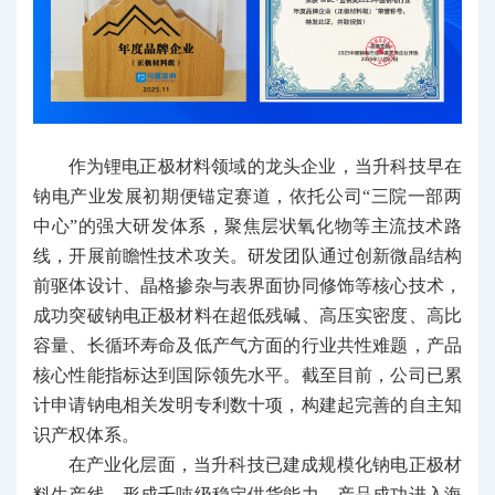
作为锂电正极材料领域的龙头企业，当升科技早在
钠电产业发展初期便锚定赛道，依托公司“三院一部两
中心”的强大研发体系，聚焦层状氧化物等主流技术路
线，开展前瞻性技术攻关。研发团队通过创新微晶结构
前驱体设计、晶格掺杂与表界面协同修饰等核心技术，
成功突破钠电正极材料在超低残碱、高压实密度、高比
容量、长循环寿命及低产气方面的行业共性难题，产品
核心性能指标达到国际领先水平。截至目前，公司已累
计申请钠电相关发明专利数十项，构建起完善的自主知
识产权体系。
在产业化层面，当升科技已建成规模化钠电正极材
料生产线，形成千吨级稳定供货能力，产品成功进入海