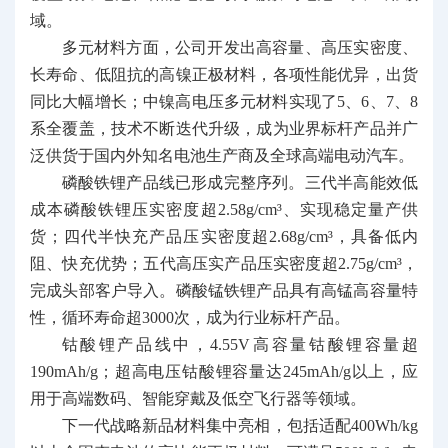
域。
多元材料方面，公司开发出高容量、高压实密度、
长寿命、低阻抗的高镍正极材料，各项性能优异，出货
同比大幅增长；中镍高电压多元材料实现了5、6、7、8
系全覆盖，技术不断迭代升级，成为业界标杆产品并广
泛供货于国内外知名电池生产商及全球高端电动汽车。
磷酸铁锂产品线已形成完整序列。三代半高能效低
成本磷酸铁锂压实密度超2.58g/cm³、实现稳定量产供
货；四代半快充产品压实密度超2.68g/cm³，具备低内
阻、快充优势；五代高压实产品压实密度超2.75g/cm³，
完成头部客户导入。磷酸锰铁锂产品具有高锰高容量特
性，循环寿命超3000次，成为行业标杆产品。
钴酸锂产品线中，4.55V高容量钴酸锂容量超
190mAh/g；超高电压钴酸锂容量达245mAh/g以上，应
用于高端数码、智能穿戴及低空飞行器等领域。
下一代战略新品材料集中亮相，包括适配400Wh/kg