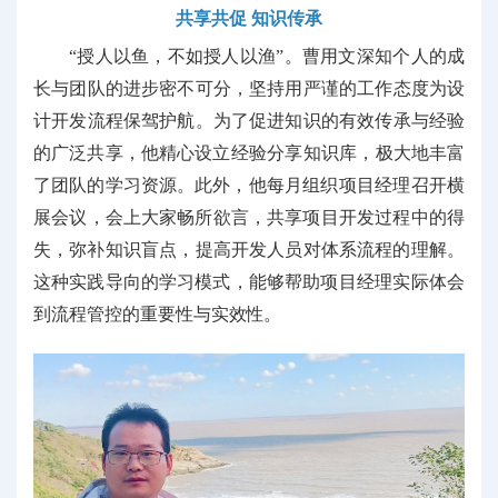
共
享
共
促
知识传承
“
授人以鱼
，
不如授人以渔
”。
曹用文深知个人的成
长与团队的进步密不可分，坚持用严谨的工作态度为设
计开发流程保驾护航。为了促进知识的有效传承与经验
的广泛共享，
他
精心
设立
经验
分享
知识库，
极大地丰富
了团队的学习资源。此外，他
每月组织
项目经理
召开
横
展会议，
会上大家畅所欲言，
共享项目开发过程中的
得
失
，
弥补
知识盲点，
提高开发人员对体系流程的理解
。
这种实践导向的学习模式，能够帮助
项目经理
实际体会
到流程管控的
重要性与实效性。