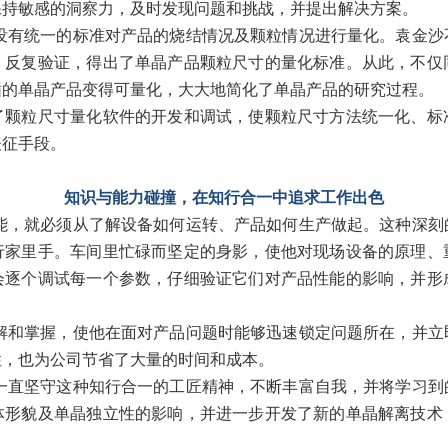
保持敏感的洞察力，及时发现问题和挑战，并提出解决方案。
没有统一的标准对产品的烧结情况及颗粒情况进行量化。袁金沙
、反复验证，得出了单晶产品颗粒尺寸的量化标准。从此，不仅
循的单晶产品变得可量化，大大地简化了单晶产品的研究过程。
了颗粒尺寸量化软件的开发和调试，使颗粒尺寸方法统一化、标
表征手段。
知识与能力碰撞，在知行合一中追求工作出色
能，就必须从了解设备如何运转、产品如何生产做起。这种深刻
行家里手。车间里忙碌而坚定的身影，使他对现场设备的原理、
会逐个调试每一个参数，仔细验证它们对产品性能的影响，并形
解和掌握，使他在面对产品问题时能够迅速锁定问题所在，并立
性，也为公司节省了大量的时间和成本。
一直坚守这种知行合一的工匠精神，不断丰富自我，并将学习到
体形貌及单晶独立性的影响，并进一步开发了新的单晶解离技术