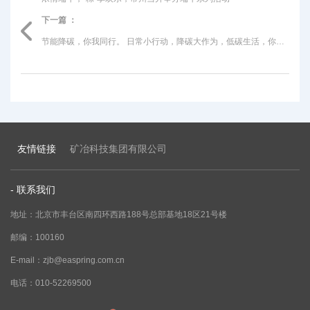
下一篇 ：
节能降碳，你我同行。 日常小行动，降碳大作为，低碳生活，你我共建
友情链接
矿冶科技集团有限公司
- 联系我们
地址：北京市丰台区南四环西路188号总部基地18区21号楼
邮编：100160
E-mail：zjb@easpring.com.cn
电话：010-52269500