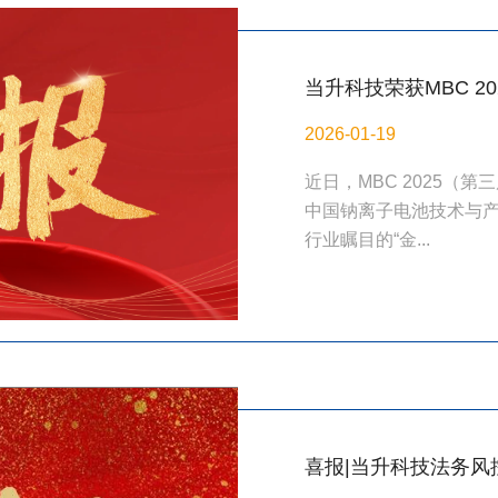
当升科技荣获MBC 2
行业新标杆
2026-01-19
近日，MBC 2025（
中国钠离子电池技术与
行业瞩目的“金...
喜报|当升科技法务风控
云榜・优秀企业法务团